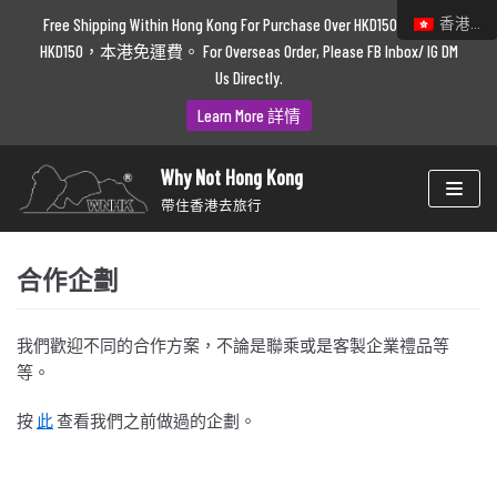
香港中文
Skip
Free Shipping Within Hong Kong For Purchase Over HKD150. 購物滿
To
HKD150，本港免運費。 For Overseas Order, Please FB Inbox/ IG DM
Content
Us Directly.
Learn More 詳情
Why Not Hong Kong
帶住香港去旅行
合作企劃
我們歡迎不同的合作方案，不論是聯乘或是客製企業禮品等
等。
按
此
查看我們之前做過的企劃。